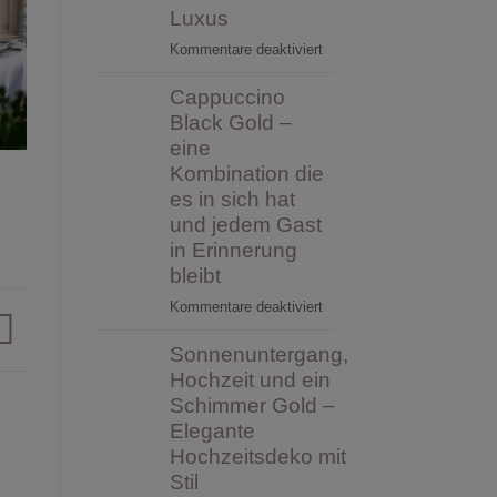
&
Luxus
Infos
für
Kommentare deaktiviert
rund
Clean
um
Cappuccino
Luxury
die
–
Black Gold –
Feier
elegante
eine
und
Hochzeitsdeko
ob
Kombination die
in
eine
es in sich hat
Gold-
Tamada
und jedem Gast
Weiss
etwas
in Erinnerung
mit
bewirken
bleibt
einem
kann
Touch
für
Kommentare deaktiviert
Luxus
Cappuccino
Sonnenuntergang,
Black
Gold
Hochzeit und ein
–
Schimmer Gold –
eine
Elegante
Kombination
Hochzeitsdeko mit
die
Stil
es