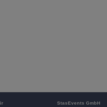
ir
StasEvents GmbH