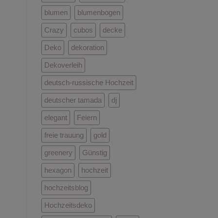
blumen
blumenbogen
Crazy
cubos
decke
Deko
dekoration
Dekoverleih
deutsch-russische Hochzeit
deutscher tamada
dj
elegant
Feiern
freie trauung
gold
greenery
Günstig
hexagon
hochzeit
hochzeitsblog
Hochzeitsdeko