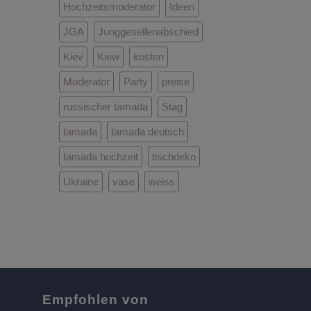
Hochzeitsmoderator
Ideen
JGA
Junggesellenabschied
Kiev
Kiew
kosten
Moderator
Party
preise
russischer tamada
Stag
tamada
tamada deutsch
tamada hochzeit
tischdeko
Ukraine
vase
weiss
Empfohlen von