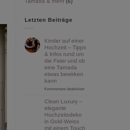
Tamada & mehr
(6)
Letzten Beiträge
Kinder auf einer
Hochzeit – Tipps
& Infos rund um
die Feier und ob
eine Tamada
etwas bewirken
kann
für
Kommentare deaktiviert
Kinder
Clean Luxury –
auf
einer
elegante
Hochzeit
Hochzeitsdeko
–
in Gold-Weiss
Tipps
mit einem Touch