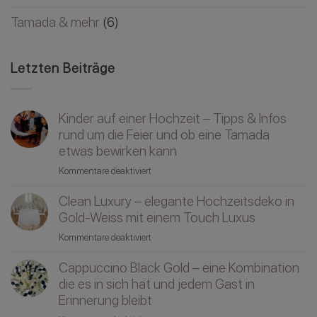
Tamada & mehr
(6)
Letzten Beiträge
Kinder auf einer Hochzeit – Tipps & Infos
rund um die Feier und ob eine Tamada
etwas bewirken kann
für
Kommentare deaktiviert
Kinder
Clean Luxury – elegante Hochzeitsdeko in
auf
einer
Gold-Weiss mit einem Touch Luxus
Hochzeit
für
Kommentare deaktiviert
–
Clean
Tipps
Cappuccino Black Gold – eine Kombination
Luxury
&
–
die es in sich hat und jedem Gast in
Infos
elegante
Erinnerung bleibt
rund
Hochzeitsdeko