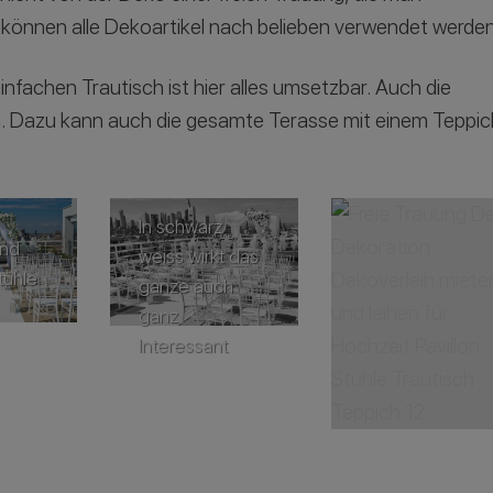
r können alle Dekoartikel nach belieben verwendet werden
nfachen Trautisch ist hier alles umsetzbar. Auch die
um. Dazu kann auch die gesamte Terasse mit einem Teppic
In schwarz
und
weiss wirkt das
tühle
ganze auch
ganz
Interessant