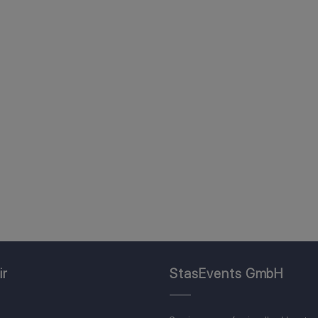
ir
StasEvents GmbH