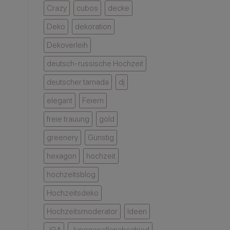
Crazy
cubos
decke
Deko
dekoration
Dekoverleih
deutsch-russische Hochzeit
deutscher tamada
dj
elegant
Feiern
freie trauung
gold
greenery
Günstig
hexagon
hochzeit
hochzeitsblog
Hochzeitsdeko
Hochzeitsmoderator
Ideen
JGA
Junggesellenabschied