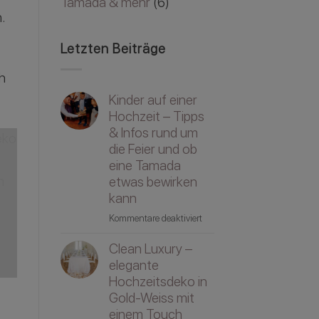
Tamada & mehr
(6)
.
Letzten Beiträge
h
Kinder auf einer
Hochzeit – Tipps
& Infos rund um
die Feier und ob
eine Tamada
etwas bewirken
kann
für
Kommentare deaktiviert
Kinder
Clean Luxury –
auf
einer
elegante
Hochzeit
Hochzeitsdeko in
–
Gold-Weiss mit
Tipps
einem Touch