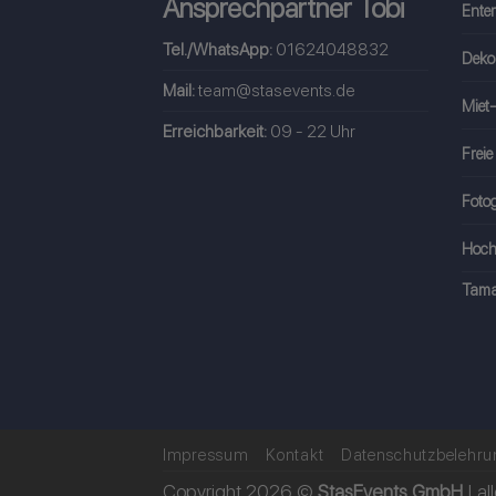
Ansprechpartner Tobi
Ente
Tel./WhatsApp:
01624048832
Deko
Mail:
team@stasevents.de
Miet-
Erreichbarkeit:
09 - 22 Uhr
Freie
Fotog
Hoch
Tama
Impressum
Kontakt
Datenschutzbelehru
Copyright 2026 ©
StasEvents GmbH
| al