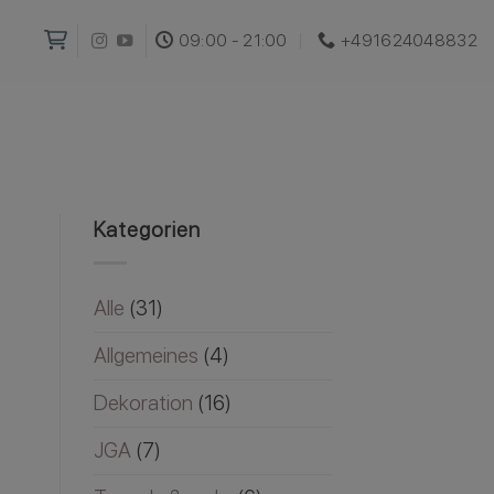
09:00 - 21:00
+491624048832‬
Kategorien
Alle
(31)
Allgemeines
(4)
Dekoration
(16)
JGA
(7)