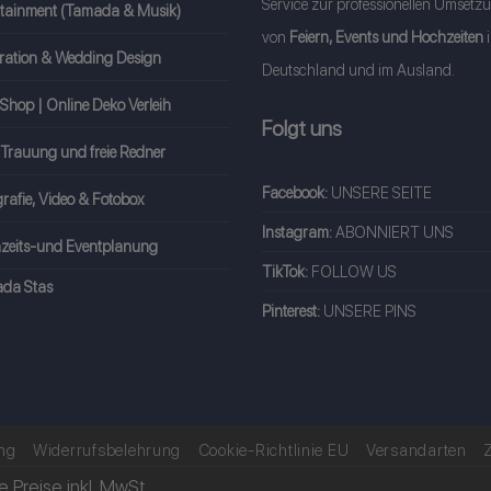
Service zur professionellen Umsetz
rtainment (Tamada & Musik)
von
Feiern, Events und Hochzeiten
ration & Wedding Design
Deutschland und im Ausland.
Shop | Online Deko Verleih
Folgt uns
 Trauung und freie Redner
Facebook:
UNSERE SEITE
rafie, Video & Fotobox
Instagram:
ABONNIERT UNS
zeits-und Eventplanung
TikTok:
FOLLOW US
da Stas
Pinterest:
UNSERE PINS
ng
Widerrufsbelehrung
Cookie-Richtlinie EU
Versandarten
le Preise inkl. MwSt.