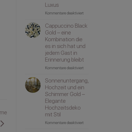
&
Luxus
Infos
für
Kommentare deaktiviert
rund
Clean
um
Cappuccino Black
Luxury
die
–
Gold – eine
Feier
elegante
Kombination die
und
Hochzeitsdeko
ob
es in sich hat und
in
eine
jedem Gast in
Gold-
Tamada
Erinnerung bleibt
Weiss
etwas
für
Kommentare deaktiviert
mit
bewirken
Cappuccino
einem
kann
Sonnenuntergang,
Black
Touch
Gold
Hochzeit und ein
Luxus
–
Schimmer Gold –
eine
Elegante
Kombination
Hochzeitsdeko
die
ume
mit Stil
es
für
Kommentare deaktiviert
in
Sonnenuntergang,
sich