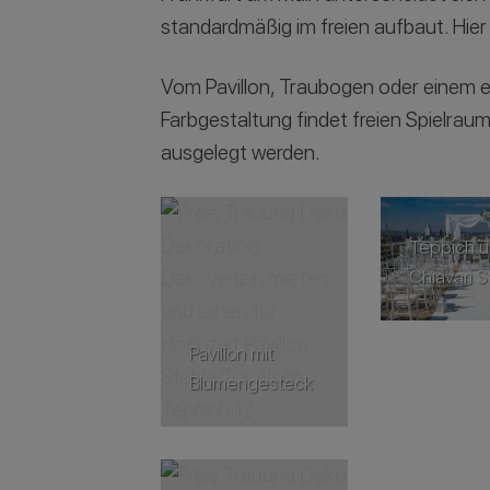
standardmäßig im freien aufbaut. Hie
Vom Pavillon, Traubogen oder einem ei
Farbgestaltung findet freien Spielra
ausgelegt werden.
Teppich 
Chiavari S
Pavillon mit
Blumengesteck