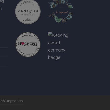
ung
in
Zahlungsarten