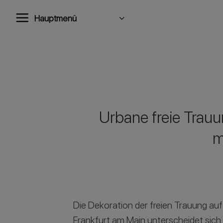
Zum
Hauptmenü
Inhalt
springen
Urbane freie Trau
m
Die Dekoration der freien Trauung auf 
Frankfurt am Main unterscheidet sich 