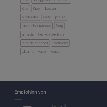
Kiev
Kiew
kosten
Moderator
Party
preise
russischer tamada
Stag
tamada
tamada deutsch
tamada hochzeit
tischdeko
Ukraine
vase
weiss
Empfohlen von