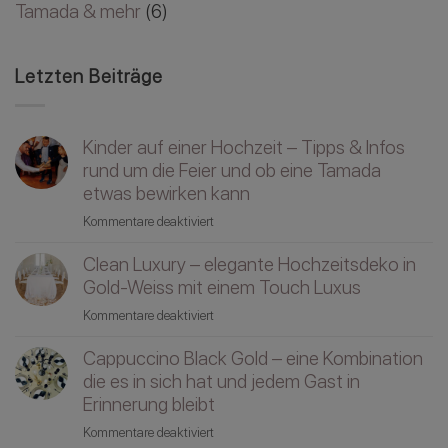
Tamada & mehr
(6)
Letzten Beiträge
Kinder auf einer Hochzeit – Tipps & Infos
rund um die Feier und ob eine Tamada
etwas bewirken kann
für
Kommentare deaktiviert
Kinder
Clean Luxury – elegante Hochzeitsdeko in
auf
einer
Gold-Weiss mit einem Touch Luxus
Hochzeit
für
Kommentare deaktiviert
–
Clean
Tipps
Cappuccino Black Gold – eine Kombination
Luxury
&
–
die es in sich hat und jedem Gast in
Infos
elegante
Erinnerung bleibt
rund
Hochzeitsdeko
um
für
Kommentare deaktiviert
in