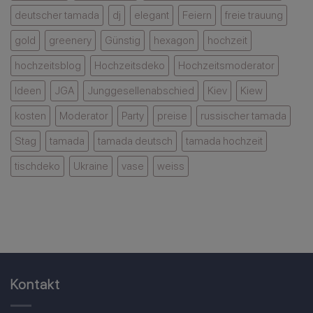
deutscher tamada
dj
elegant
Feiern
freie trauung
gold
greenery
Günstig
hexagon
hochzeit
hochzeitsblog
Hochzeitsdeko
Hochzeitsmoderator
Ideen
JGA
Junggesellenabschied
Kiev
Kiew
kosten
Moderator
Party
preise
russischer tamada
Stag
tamada
tamada deutsch
tamada hochzeit
tischdeko
Ukraine
vase
weiss
Kontakt