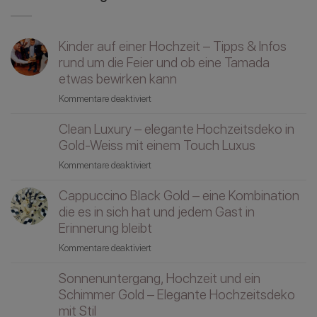
Kinder auf einer Hochzeit – Tipps & Infos
rund um die Feier und ob eine Tamada
etwas bewirken kann
für
Kommentare deaktiviert
Kinder
Clean Luxury – elegante Hochzeitsdeko in
auf
einer
Gold-Weiss mit einem Touch Luxus
Hochzeit
für
Kommentare deaktiviert
–
Clean
Tipps
Cappuccino Black Gold – eine Kombination
Luxury
&
–
die es in sich hat und jedem Gast in
Infos
elegante
Erinnerung bleibt
rund
Hochzeitsdeko
um
für
Kommentare deaktiviert
in
die
Cappuccino
Gold-
Sonnenuntergang, Hochzeit und ein
Feier
Black
Weiss
und
Gold
Schimmer Gold – Elegante Hochzeitsdeko
mit
ob
–
mit Stil
einem