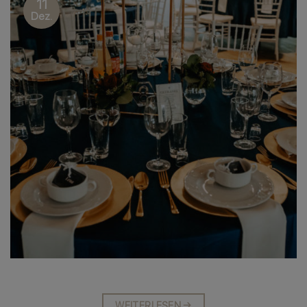
11
Dez.
WEITERLESEN
→