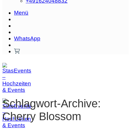
+491624048832‬
Menü
WhatsApp
Schlagwort-Archive:
Cherry Blossom