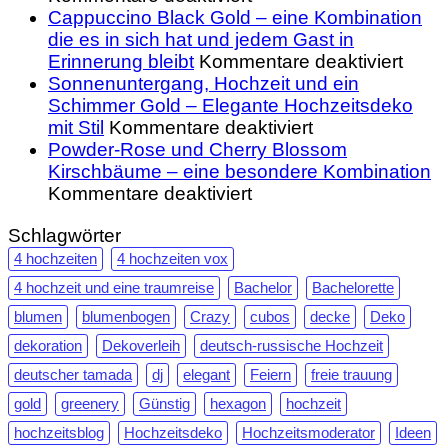
Clean
Hochze
Cappuccino Black Gold – eine Kombination
Luxury
–
die es in sich hat und jedem Gast in
–
Tipps
für
Erinnerung bleibt
Kommentare deaktiviert
elegante
&
Capp
Sonnenuntergang, Hochzeit und ein
Hochzeitsdeko
Infos
Blac
Schimmer Gold – Elegante Hochzeitsdeko
in
für
rund
Gold
mit Stil
Kommentare deaktiviert
Gold-
Sonnenunterga
um
–
Powder-Rose und Cherry Blossom
Weiss
Hochzeit
die
eine
Kirschbäume – eine besondere Kombination
mit
für
und
Feier
Komb
Kommentare deaktiviert
einem
Powder-
ein
und
die
Schlagwörter
Touch
Rose
Schimmer
ob
es
Luxus
und
Gold
eine
in
4 hochzeiten
4 hochzeiten vox
Cherry
–
Tamad
sich
4 hochzeit und eine traumreise
Bachelor
Bachelorette
Blossom
Elegante
etwas
hat
blumen
blumenbogen
Crazy
cubos
decke
Deko
Kirschbäume
Hochzeitsdeko
bewirk
und
–
mit
kann
jede
dekoration
Dekoverleih
deutsch-russische Hochzeit
eine
Stil
Gast
deutscher tamada
dj
elegant
Feiern
freie trauung
besondere
in
gold
greenery
Günstig
hexagon
hochzeit
Kombination
Erin
hochzeitsblog
Hochzeitsdeko
Hochzeitsmoderator
Ideen
bleibt