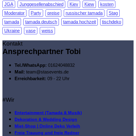
JGA
Junggesellenabschied
Kiev
Kiew
kosten
Moderator
Party
preise
russischer tamada
Stag
tamada
tamada deutsch
tamada hochzeit
tischdeko
Ukraine
vase
weiss
Kontakt
Ansprechpartner Tobi
Tel./WhatsApp:
01624048832
Mail:
team@stasevents.de
Erreichbarkeit:
09 - 22 Uhr
#Wir
Entertainment (Tamada & Musik)
Dekoration & Wedding Design
Miet-Shop | Online Deko Verleih
Freie Trauung und freie Redner