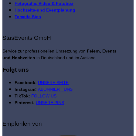
Fotografie, Video & Fotobox
Hochzeits-und Eventplanung
Tamada Stas
StasEvents GmbH
Service zur professionellen Umsetzung von
Feiern, Events
und Hochzeiten
in Deutschland und im Ausland.
Folgt uns
Facebook:
UNSERE SEITE
Instagram:
ABONNIERT UNS
TikTok:
FOLLOW US
Pinterest:
UNSERE PINS
Empfohlen von