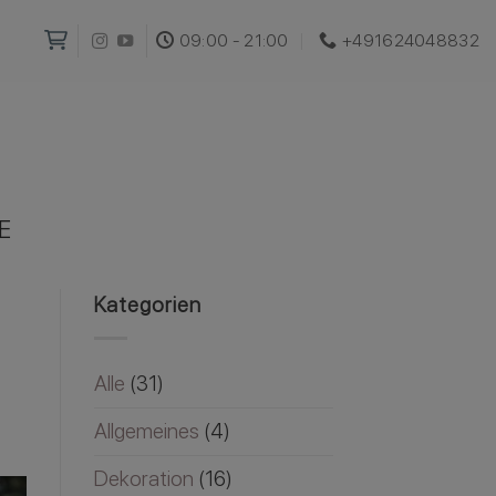
09:00 - 21:00
+491624048832‬
E
Kategorien
Alle
(31)
Allgemeines
(4)
Dekoration
(16)