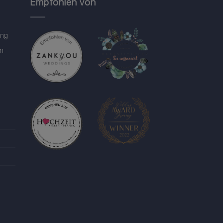
Empfohlen von
ung
in