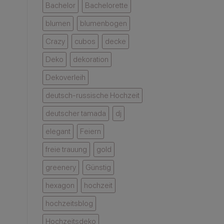
Bachelor
Bachelorette
blumen
blumenbogen
Crazy
cubos
decke
Deko
dekoration
Dekoverleih
deutsch-russische Hochzeit
deutscher tamada
dj
elegant
Feiern
freie trauung
gold
greenery
Günstig
hexagon
hochzeit
hochzeitsblog
Hochzeitsdeko