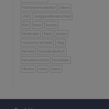
Hochzeitsmoderator
Ideen
JGA
Junggesellenabschied
Kiev
Kiew
kosten
Moderator
Party
preise
russischer tamada
Stag
tamada
tamada deutsch
tamada hochzeit
tischdeko
Ukraine
vase
weiss