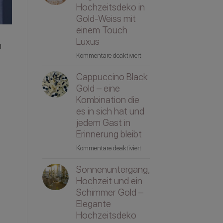
Hochzeit
Hochzeitsdeko in
–
Gold-Weiss mit
Tipps
einem Touch
&
Luxus
h
Infos
für
Kommentare deaktiviert
rund
Clean
um
Cappuccino Black
Luxury
die
–
Gold – eine
Feier
elegante
Kombination die
und
Hochzeitsdeko
ob
es in sich hat und
in
eine
jedem Gast in
Gold-
Tamada
Erinnerung bleibt
Weiss
etwas
für
Kommentare deaktiviert
mit
bewirken
Cappuccino
einem
kann
Sonnenuntergang,
Black
Touch
Gold
Hochzeit und ein
Luxus
–
Schimmer Gold –
eine
Elegante
Kombination
Hochzeitsdeko
die