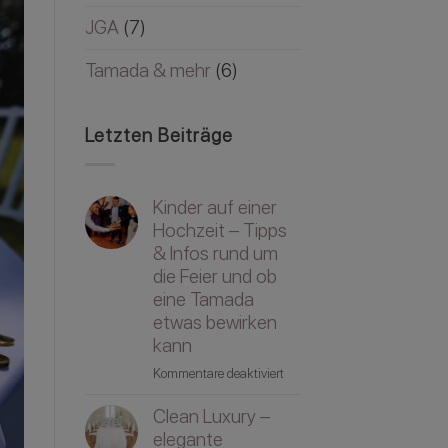
JGA
(7)
Tamada & mehr
(6)
Letzten Beiträge
Kinder auf einer
Hochzeit – Tipps
& Infos rund um
die Feier und ob
eine Tamada
etwas bewirken
kann
für
Kommentare deaktiviert
Kinder
Clean Luxury –
auf
einer
elegante