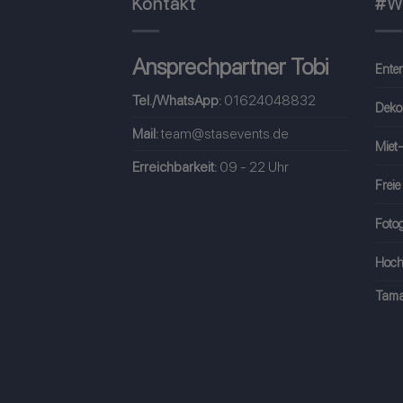
Kontakt
#W
Ansprechpartner Tobi
Ente
Tel./WhatsApp:
01624048832
Deko
Mail:
team@stasevents.de
Miet-
Erreichbarkeit:
09 - 22 Uhr
Freie
Fotog
Hoch
Tama