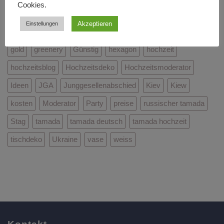
Cookies.
dekoration
Dekoverleih
deutsch-russische Hochzeit
Akzeptieren
Einstellungen
deutscher tamada
dj
elegant
Feiern
freie trauung
gold
greenery
Günstig
hexagon
hochzeit
hochzeitsblog
Hochzeitsdeko
Hochzeitsmoderator
Ideen
JGA
Junggesellenabschied
Kiev
Kiew
kosten
Moderator
Party
preise
russischer tamada
Stag
tamada
tamada deutsch
tamada hochzeit
tischdeko
Ukraine
vase
weiss