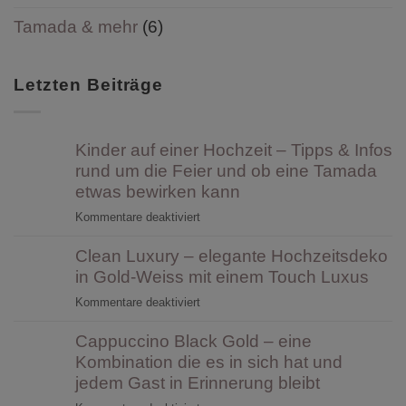
Tamada & mehr
(6)
Letzten Beiträge
Kinder auf einer Hochzeit – Tipps & Infos
rund um die Feier und ob eine Tamada
etwas bewirken kann
für
Kommentare deaktiviert
Kinder
Clean Luxury – elegante Hochzeitsdeko
auf
einer
in Gold-Weiss mit einem Touch Luxus
Hochzeit
für
Kommentare deaktiviert
–
Clean
Tipps
Cappuccino Black Gold – eine
Luxury
&
–
Kombination die es in sich hat und
Infos
elegante
jedem Gast in Erinnerung bleibt
rund
Hochzeitsdeko