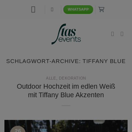
Zum
WHATSAPP
Inhalt
springen
SCHLAGWORT-ARCHIVE:
TIFFANY BLUE
ALLE
,
DEKORATION
Outdoor Hochzeit im edlen Weiß
mit Tiffany Blue Akzenten
26