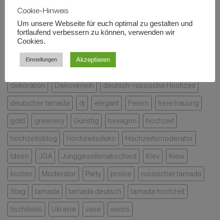
Elegante
Gast
Cherry
Cookie-Hinweis
Hochzeitsdeko
in
Blossom
Um unsere Webseite für euch optimal zu gestalten und
mit
Erinnerung
Kirschbäume
4 hochzeiten
4 hochzeiten vox
fortlaufend verbessern zu können, verwenden wir
Stil
bleibt
–
Cookies.
4 hochzeit und eine traumreise
Bachelor
Bachelorette
eine
Akzeptieren
Einstellungen
besondere
blumen
blumenbogen
Crazy
cubos
decke
Deko
Kombination
dekoration
Dekoverleih
deutsch-russische Hochzeit
deutscher tamada
dj
elegant
Feiern
freie trauung
gold
greenery
Günstig
hexagon
hochzeit
hochzeitsblog
Hochzeitsdeko
Hochzeitsmoderator
Ideen
JGA
Junggesellenabschied
Kiev
Kiew
kosten
Moderator
Party
preise
russischer tamada
Stag
tamada
tamada deutsch
tamada hochzeit
tischdeko
Ukraine
vase
weiss