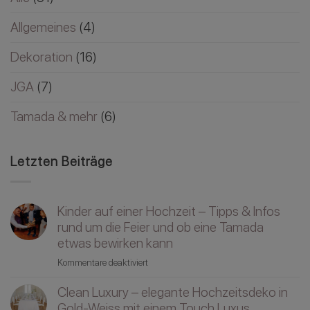
Allgemeines
(4)
Dekoration
(16)
JGA
(7)
Tamada & mehr
(6)
Letzten Beiträge
Kinder auf einer Hochzeit – Tipps & Infos
rund um die Feier und ob eine Tamada
etwas bewirken kann
für
Kommentare deaktiviert
Kinder
Clean Luxury – elegante Hochzeitsdeko in
auf
einer
Gold-Weiss mit einem Touch Luxus