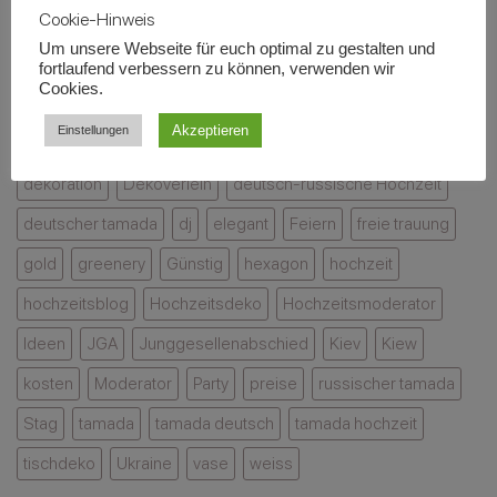
Elegante
Gast
Cherry
Cookie-Hinweis
Hochzeitsdeko
in
Blossom
mit
Um unsere Webseite für euch optimal zu gestalten und
Erinnerung
Kirschbäume
4 hochzeiten
4 hochzeiten vox
fortlaufend verbessern zu können, verwenden wir
Stil
bleibt
–
Cookies.
4 hochzeit und eine traumreise
Bachelor
Bachelorette
eine
besondere
Akzeptieren
Einstellungen
blumen
blumenbogen
Crazy
cubos
decke
Deko
Kombination
dekoration
Dekoverleih
deutsch-russische Hochzeit
deutscher tamada
dj
elegant
Feiern
freie trauung
gold
greenery
Günstig
hexagon
hochzeit
hochzeitsblog
Hochzeitsdeko
Hochzeitsmoderator
Ideen
JGA
Junggesellenabschied
Kiev
Kiew
kosten
Moderator
Party
preise
russischer tamada
Stag
tamada
tamada deutsch
tamada hochzeit
tischdeko
Ukraine
vase
weiss